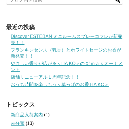
最近の投稿
Discover ESTEBAN ミニルームスプレーコフレが新発
売！！
フランキンセンス（乳香）とホワイトセージのお香が
新発売！！
やさしい香りが広がる＜HA KO＞のＸ’ｍａｓオーナメ
ント
店舗リニューアル１周年記念！！
おうち時間を楽しもう＜葉っぱのお香 HA KO＞
トピックス
新商品入荷案内
(1)
未分類
(13)