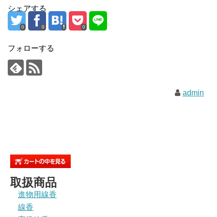
シェアする
0
0
0
フォローする
admin
取扱商品
進物用線香
線香