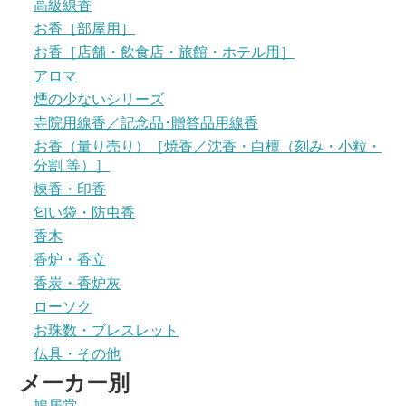
高級線香
お香［部屋用］
お香［店舗・飲食店・旅館・ホテル用］
アロマ
煙の少ないシリーズ
寺院用線香／記念品･贈答品用線香
お香（量り売り）［焼香／沈香・白檀（刻み・小粒・
分割 等）］
煉香・印香
匂い袋・防虫香
香木
香炉・香立
香炭・香炉灰
ローソク
お珠数・ブレスレット
仏具・その他
メーカー別
鳩居堂