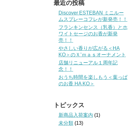
最近の投稿
Discover ESTEBAN ミニルー
ムスプレーコフレが新発売！！
フランキンセンス（乳香）とホ
ワイトセージのお香が新発
売！！
やさしい香りが広がる＜HA
KO＞のＸ’ｍａｓオーナメント
店舗リニューアル１周年記
念！！
おうち時間を楽しもう＜葉っぱ
のお香 HA KO＞
トピックス
新商品入荷案内
(1)
未分類
(13)