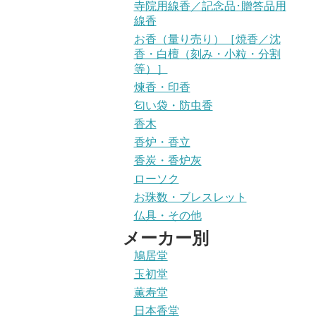
寺院用線香／記念品･贈答品用
線香
お香（量り売り）［焼香／沈
香・白檀（刻み・小粒・分割
等）］
煉香・印香
匂い袋・防虫香
香木
香炉・香立
香炭・香炉灰
ローソク
お珠数・ブレスレット
仏具・その他
メーカー別
鳩居堂
玉初堂
薫寿堂
日本香堂