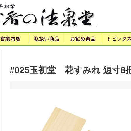
営業内容
取扱い商品
お勧め商品
トピック
#025玉初堂 花すみれ 短寸8