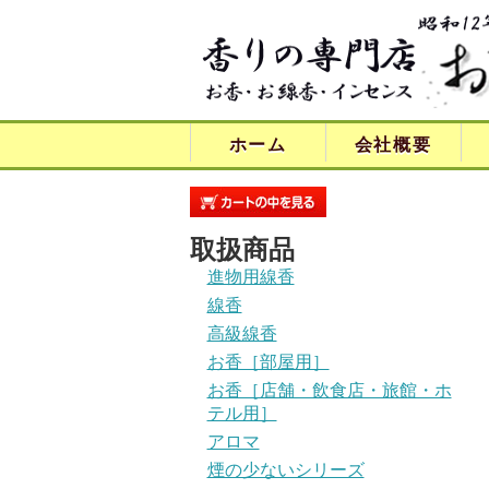
ホーム
会社概要
取扱商品
進物用線香
線香
高級線香
お香［部屋用］
お香［店舗・飲食店・旅館・ホ
テル用］
アロマ
煙の少ないシリーズ